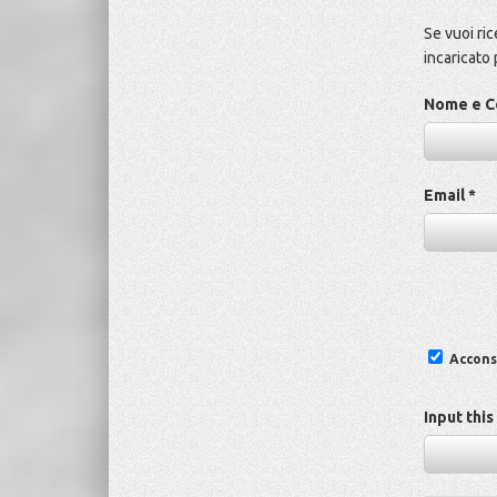
Se vuoi ri
incaricato 
Nome e C
Email *
Acconse
Input thi