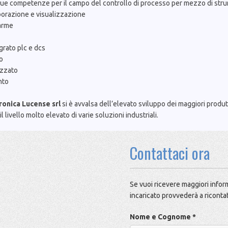
 sue competenze per il campo del controllo di processo per mezzo di stru
aborazione e visualizzazione
larme
grato plc e dcs
lo
izzato
nto
ronica Lucense srl
si è avvalsa dell’elevato sviluppo dei maggiori produt
l livello molto elevato di varie soluzioni industriali.
Contattaci ora
Se vuoi ricevere maggiori inform
incaricato provvederà a ricontat
Nome e Cognome *